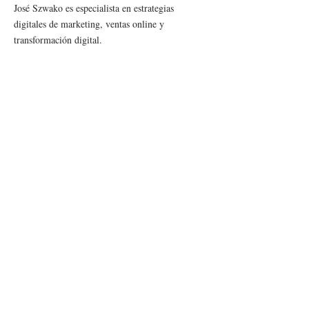
José Szwako es especialista en estrategias
digitales de marketing, ventas online y
transformación digital.
Es Director académico y profesor del Diplomado
de E-commerce de la Universidad Comunera
UCOM. También enseña por medio de las redes
sociales y por medio de cursos online propios.
Es Gerente del Market Place Tienda Naranja en
el banco Itaú Paraguay. Fue Presidente de la
Cámara Paraguaya de Comercio Electrónico
(CAPACE) entre el 2017 y el 2021 y actualmente
miembro titular del Consejo.
Es Especialista Certificado en Comercio
Electrónico por el eInstitute (ARG), Licenciado
en Relaciones Internacionales por la Facultad
Anglo Americano (BRA) y Licenciado en