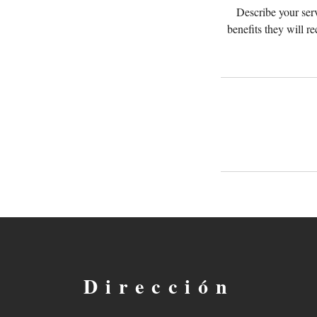
Describe your serv
benefits they will r
Dirección