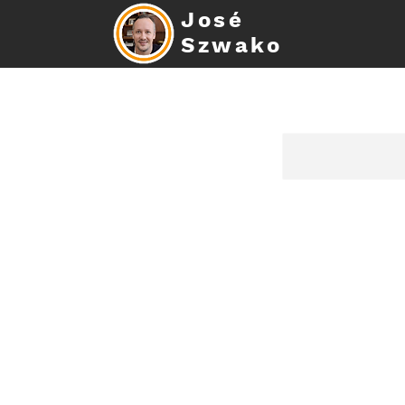
José
Szwako