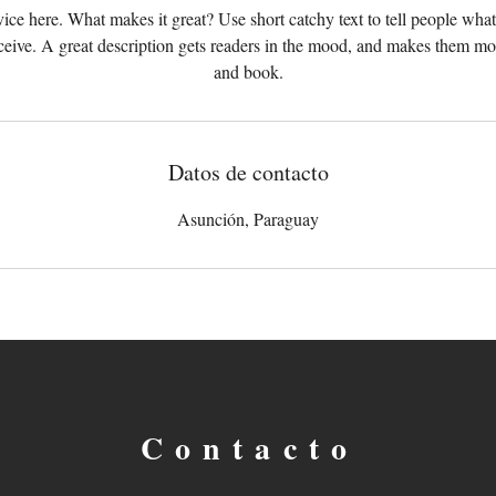
ice here. What makes it great? Use short catchy text to tell people what
i
eceive. A great description gets readers in the mood, and makes them mo
z
and book.
a
d
o
Datos de contacto
Asunción, Paraguay
Contacto