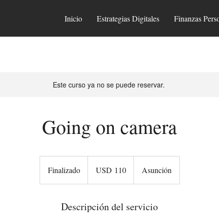
Inicio
Estrategias Digitales
Finanzas Pers
Este curso ya no se puede reservar.
Going on camera
110
dólares
Finalizado
F
USD 110
Asunción
estadounidenses
i
n
Descripción del servicio
a
l