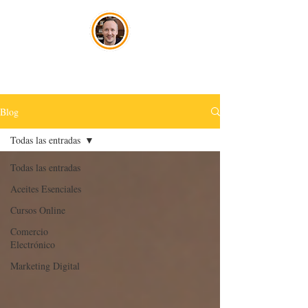
José Szwako
Blog
Todas las entradas
Todas las entradas
Aceites Esenciales
Cursos Online
Comercio
Electrónico
Marketing Digital