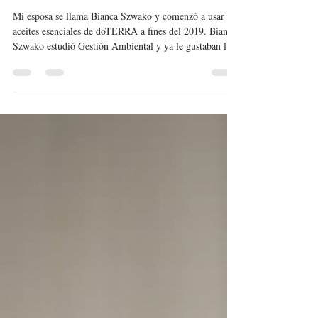
Jose Szwako
16 abr 2021
2 min de lectura
doTERRA Paraguay
Mi esposa se llama Bianca Szwako y comenzó a usar los
aceites esenciales de doTERRA a fines del 2019. Bianca
Szwako estudió Gestión Ambiental y ya le gustaban las
cosas naturales. Cuando probó los aceites esenciales de
doTERRA le gustó mucho y comenzó a investigar cada
vez más al respecto. El resultado fue que en casa somos
usuarios de los aceites esenciales de doTERRA, fans por
cómo nos ayudó a mejorar nuestro bienestar, disminuir
la frecuencia de enfermedades e inclusiv